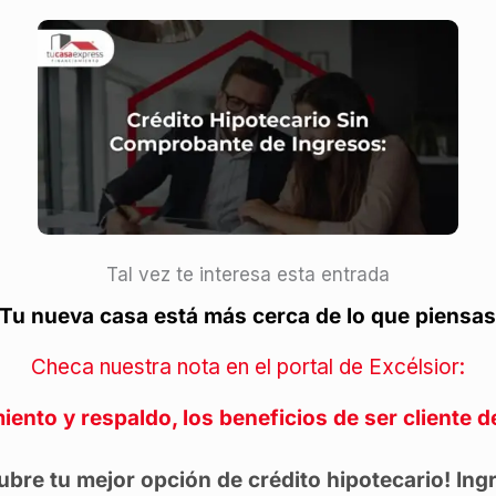
Tal vez te interesa esta entrada
¡Tu nueva casa está más cerca de lo que piensas
Checa nuestra nota en el portal de Excélsior:
iento y respaldo, los beneficios de ser cliente 
bre tu mejor opción de crédito hipotecario! Ing