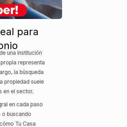
eal para
onio
de una institución
 propia representa
bargo, la búsqueda
na propiedad suele
 en el sector.
gral en cada paso
do o buscando
s cómo Tu Casa