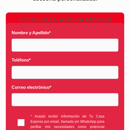
¡COMIENZA AHORA MISMO!
Nombre y Apellido
*
Teléfono
*
Correo electrónico
*
* Acepto recibir información de Tu Casa
Express por email, llamada y/o WhatsApp para
perfilar mis necesidades como potencial