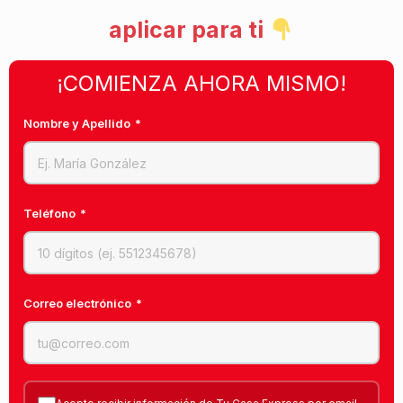
aplicar para ti
¡COMIENZA AHORA MISMO!
Nombre y Apellido
*
Teléfono
*
Correo electrónico
*