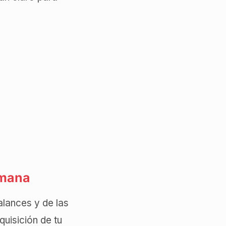
emana
alances y de las
uisición de tu