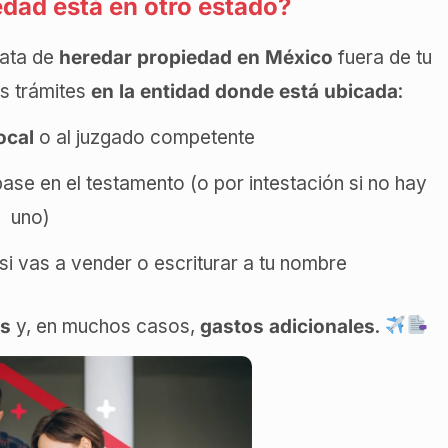
edad está en otro estado?
rata de
heredar propiedad en México
fuera de tu
os trámites
en la entidad donde está ubicada
:
ocal
o al juzgado competente
ase en el testamento (o por intestación si no hay
uno)
l si vas a vender o escriturar a tu nombre
os
y, en muchos casos,
gastos adicionales
.