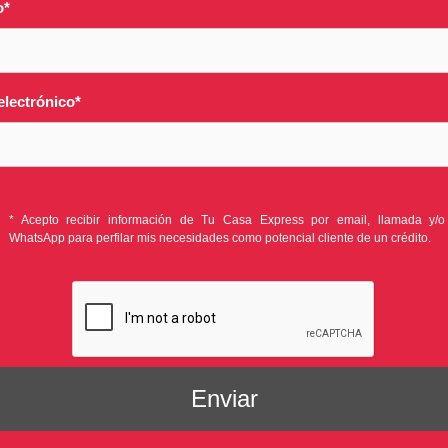
o
*
electrónico
*
* Acepto recibir información de Tu Casa Express por email, llamada y/o
WhatsApp para perfilar mis necesidades como potencial cliente de un crédito.