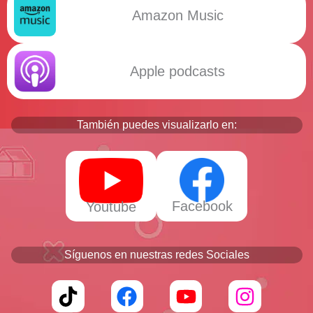
Amazon Music
Apple podcasts
También puedes visualizarlo en:
Facebook
Youtube
Síguenos en nuestras redes Sociales
T
F
Y
I
i
a
o
n