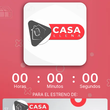
00
00
00
Horas
Minutos
Segundos
PARA EL ESTRENO DE: